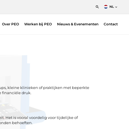
NL
English
Over PEO
Werken bij PEO
Nieuws & Evenementen
Contact
Nederlands
Francais
ups, kleine klinieken of praktijken met beperkte
financiële druk.
 Het is vooral voordelig voor tijdelijke of
bonden behoeften.