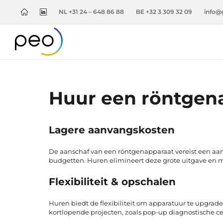
NL +31 24 – 648 86 88
BE +32 3 309 32 09
info@
Huur een röntgena
Lagere aanvangskosten
De aanschaf van een röntgenapparaat vereist een aanzie
budgetten. Huren elimineert deze grote uitgave en m
Flexibiliteit & opschalen
Huren biedt de flexibiliteit om apparatuur te upgraden 
kortlopende projecten, zoals pop-up diagnostische 