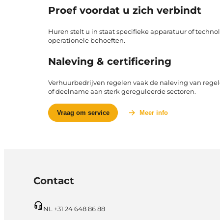
Proef voordat u zich verbindt
Huren stelt u in staat specifieke apparatuur of techn
operationele behoeften.
Naleving & certificering
Verhuurbedrijven regelen vaak de naleving van regelg
of deelname aan sterk gereguleerde sectoren.
Vraag om service
Meer info
Contact
NL +31 24 648 86 88