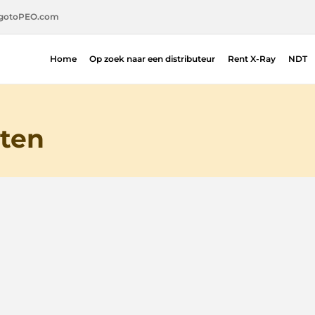
gotoPEO.com
Home
Op zoek naar een distributeur
Rent X-Ray
NDT
ten