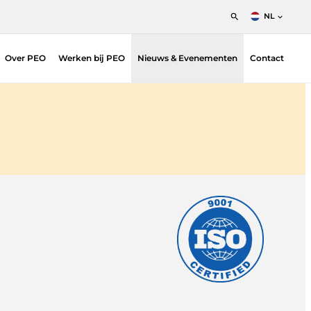
NL
English
Over PEO
Werken bij PEO
Nieuws & Evenementen
Contact
Nederlands
Francais