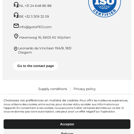
NL +31 24 648 86 88
BE +32 3 309 32 09
info@gotoPEO.com
Havenweg 16, 6603 AS Wijchen
Leonardo da Vincilaan 19A/8, 1831
Diegem
Go to the contact page
Supply conditions
Privacy policy
PEO B.V. © 2026 Tous droits réservés
Choisissez vos préférences en matière de cookies.
Pour offrir les meilleures expériences,
nous utilisons des cookies, entre autres, pour stocker et/ou accéder aux informations sur
l'appareil. En consentant à ces cookies, nous pouvons traiter certaines données sur ce site. Si
vous ne donnez pas votre autorisation, cela peut avoir un effet négatif sur l'opération.
Accepter
Refuser