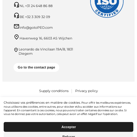
NL +31 24 648 86 88
BE +32 3 309 32 09
info@gotoPEO.com
Havenweg 16, 6603 AS Wijchen
Leonardo da Vincilaan 19A/8, 1831
Diegem
Go to the contact page
Supply conditions
Privacy policy
PEO B.V. © 2026 Tous droits réservés
Choisissez vos préférences en matière de cookies.
Pour offrir les meilleures expériences,
nous utilisons des cookies, entre autres, pour stocker et/ou accéder aux informations sur
l'appareil. En consentant à ces cookies, nous pouvons traiter certaines données sur ce site. Si
vous ne donnez pas votre autorisation, cela peut avoir un effet négatif sur l'opération.
Accepter
Refuser