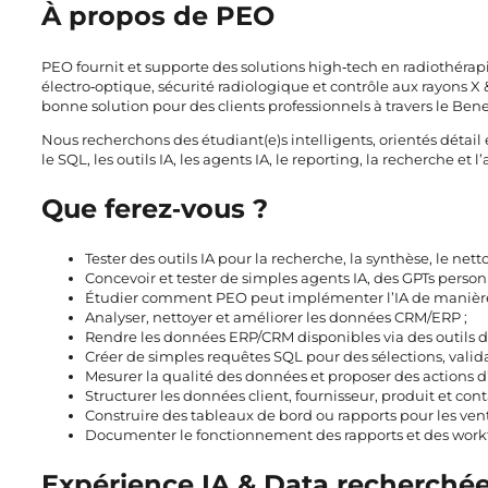
À propos de PEO
PEO fournit et supporte des solutions high‑tech en radiothéra
électro‑optique, sécurité radiologique et contrôle aux rayons X & 
bonne solution pour des clients professionnels à travers le Bene
Nous recherchons des étudiant(e)s intelligents, orientés détail 
le SQL, les outils IA, les agents IA, le reporting, la recherche et
Que ferez‑vous ?
Tester des outils IA pour la recherche, la synthèse, le net
Concevoir et tester de simples agents IA, des GPTs person
Étudier comment PEO peut implémenter l’IA de manière sû
Analyser, nettoyer et améliorer les données CRM/ERP ;
Rendre les données ERP/CRM disponibles via des outils de
Créer de simples requêtes SQL pour des sélections, validat
Mesurer la qualité des données et proposer des actions d
Structurer les données client, fournisseur, produit et cont
Construire des tableaux de bord ou rapports pour les vente
Documenter le fonctionnement des rapports et des workflow
Expérience IA & Data recherché