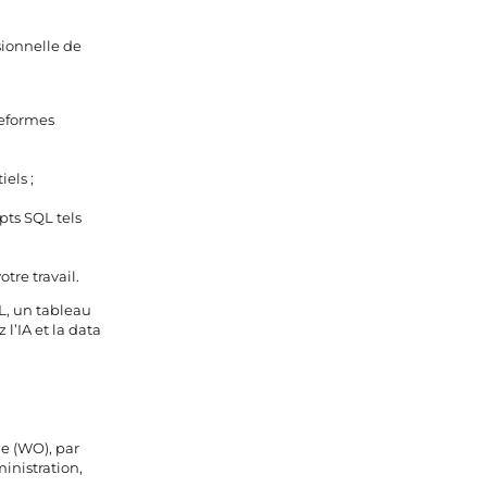
sionnelle de
teformes
els ;
pts SQL tels
re travail.
L, un tableau
’IA et la data
e (WO), par
inistration,