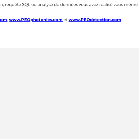
on, requête SQL ou analyse de données vous avez réalisé vous‑même 
com
,
www.PEOphotonics.com
et
www.PEOdetection.com
.