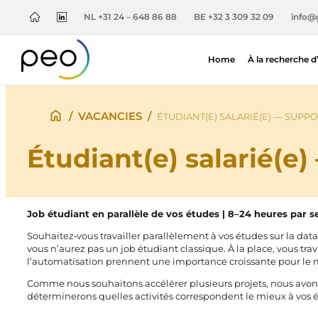
NL +31 24 – 648 86 88
BE +32 3 309 32 09
info@
Home
À la recherche d
/
VACANCIES
/
ÉTUDIANT(E) SALARIÉ(E) — SUPP
Étudiant(e) salarié(e
Job étudiant en parallèle de vos études | 8–24 heures par 
Souhaitez‑vous travailler parallèlement à vos études sur la data
vous n’aurez pas un job étudiant classique. À la place, vous trav
l’automatisation prennent une importance croissante pour le mar
Comme nous souhaitons accélérer plusieurs projets, nous avons
déterminerons quelles activités correspondent le mieux à vos étu