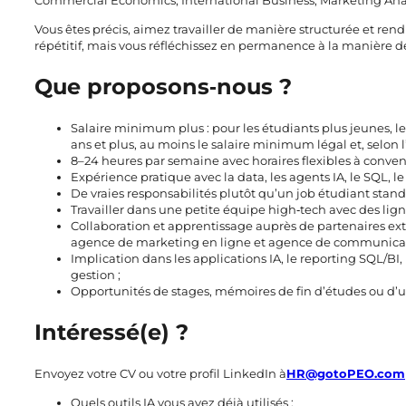
Commercial Economics, International Business, Marketing Anal
Vous êtes précis, aimez travailler de manière structurée et rend
répétitif, mais vous réfléchissez en permanence à la manière de 
Que proposons‑nous ?
Salaire minimum plus : pour les étudiants plus jeunes, l
ans et plus, au moins le salaire minimum légal et, selon l
8–24 heures par semaine avec horaires flexibles à conve
Expérience pratique avec la data, les agents IA, le SQL, le
De vraies responsabilités plutôt qu’un job étudiant stand
Travailler dans une petite équipe high‑tech avec des li
Collaboration et apprentissage auprès de partenaires ext
agence de marketing en ligne et agence de communicat
Implication dans les applications IA, le reporting SQL/BI
gestion ;
Opportunités de stages, mémoires de fin d’études ou d’u
Intéressé(e) ?
Envoyez votre CV ou votre profil LinkedIn à
HR@gotoPEO.com
Quels outils IA vous avez déjà utilisés ;