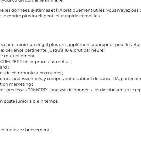
ytics ou un domaine similaire.
re les données, systèmes et l’IA pratiquement utiles. Vous n’avez pas 
le rendre plus intelligent, plus rapide et meilleur.
e salaire minimum légal plus un supplément approprié ; pour les étud
’expérience pertinente, jusqu’à 18 € brut par heure ;
nir mutuellement ;
 CRM, l’ERP et les processus métier ;
ard ;
gnes de communication courtes ;
ernes professionnels, y compris notre cabinet de conseil IA, partenai
ion marketing ;
, les processus CRM/ERP, l’analyse de données, les dashboards et le re
n poste junior à plein temps.
et indiquez brièvement :