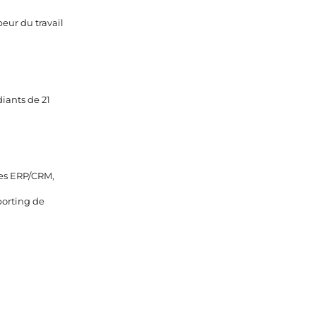
peur du travail
iants de 21
res ERP/CRM,
porting de