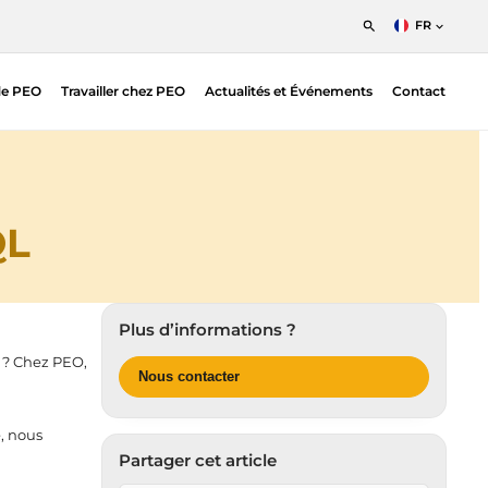
FR
English
de PEO
Travailler chez PEO
Actualités et Événements
Contact
Nederlands
Francais
QL
Plus d’informations ?
s ? Chez PEO,
Nous contacter
, nous
Partager cet article