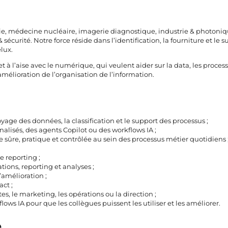
pie, médecine nucléaire, imagerie diagnostique, industrie & photoniq
sécurité. Notre force réside dans l’identification, la fourniture et le s
lux.
et à l’aise avec le numérique, qui veulent aider sur la data, les proce
 l’amélioration de l’organisation de l’information.
toyage des données, la classification et le support des processus ;
nalisés, des agents Copilot ou des workflows IA ;
re, pratique et contrôlée au sein des processus métier quotidiens 
 reporting ;
ions, reporting et analyses ;
’amélioration ;
act ;
s, le marketing, les opérations ou la direction ;
s IA pour que les collègues puissent les utiliser et les améliorer.
e