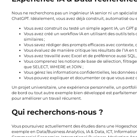
Nous ne recherchons pas un ingénieur IA senior ni un spécialis
ChatGPT. Idéalement, vous avez déjà construit, automatisé ou 
Vous avez construit ou testé un simple agent IA, un GPT pe
Vous avez créé un workflow IA en utilisant des outils tel
similaires ;
Vous savez rédiger des prompts efficaces avec contexte, obj
Vous évaluez de manière critique les résultats de l’IA en 
Vous avez travaillé avec Excel et de préférence aussi SQ
Vous comprenez les notions de base de sélection, filtra
que SELECT, WHERE et JOIN ;
Vous gérez les informations confidentielles, les données c
Vous pouvez expliquer et documenter ce que vous avez co
Un projet universitaire, une expérience personnelle, un portfo
de bord ou tout autre exemple bien développé est parfaitemen
pour améliorer un travail récurrent.
Qui recherchons‑nous ?
Vous poursuivez actuellement des études dans une Hogeschool 
exemple en Data/Business Analytics, IA & Data, ICT, Informat