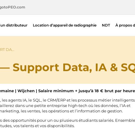
gotoPEO.com
’un distributeur
Location d’appareil de radiographie
NDT
À propos 
ORT DA…
) — Support Data, IA & S
semaine | Wijchen | Salaire minimum + jusqu’à 18 € brut par heure
, les agents IA, le SQL, le CRM/ERP et les processus métier intelligent
aillerez dans une petite entreprise high‑tech où les données, l’IA et
keting, les ventes, les opérations et l’information de gestion.
 des opportunités pour un ou plusieurs étudiants salariés. Ensemble
des, vos talents et vos disponibilités.