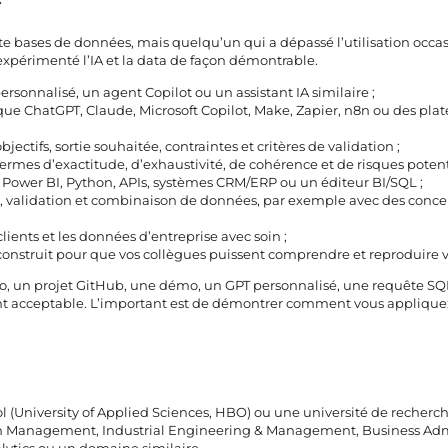
te bases de données, mais quelqu’un qui a dépassé l’utilisation occa
expérimenté l’IA et la data de façon démontrable.
rsonnalisé, un agent Copilot ou un assistant IA similaire ;
s que ChatGPT, Claude, Microsoft Copilot, Make, Zapier, n8n ou des pla
ectifs, sortie souhaitée, contraintes et critères de validation ;
termes d’exactitude, d’exhaustivité, de cohérence et de risques potenti
L, Power BI, Python, APIs, systèmes CRM/ERP ou un éditeur BI/SQL ;
ge, validation et combinaison de données, par exemple avec des conce
lients et les données d’entreprise avec soin ;
nstruit pour que vos collègues puissent comprendre et reproduire vot
lio, un projet GitHub, une démo, un GPT personnalisé, une requête SQ
t acceptable. L’important est de démontrer comment vous appliquez l
(University of Applied Sciences, HBO) ou une université de recherch
ion Management, Industrial Engineering & Management, Business Adm