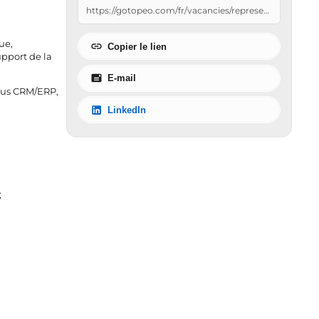
ue,
Copier le lien
upport de la
E-mail
ssus CRM/ERP,
LinkedIn
;